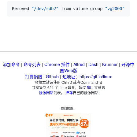
Removed 
"/dev/sdb2"
 from volume group 
"vg2000"
添加命令
|
命令列表
|
Chrome 插件
|
Alfred
|
Dash
|
Krunner
|
开源中
国Web版
打赏捐赠
|
Github
|
短地址：https://git.io/linux
收藏本站请使用 Ctrl+D 或者Command+d
共搜集到
621
个Linux命令，超过
50+
贡献者
镜像网站
列表，
推荐
自己的镜像网站
特别感谢：