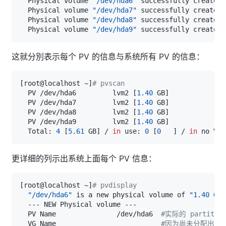
  Physical volume 
"/dev/hda6"
  Physical volume 
"/dev/hda7"
  Physical volume 
"/dev/hda8"
  Physical volume 
"/dev/hda9"
这就分別表示每个 PV 的信息与系统所有 PV 的信息：
[
root@localhost ~
]
# pvscan
  PV /dev/hda6         lvm2 
[
1.40
 GB
]
  PV /dev/hda7         lvm2 
[
1.40
 GB
]
  PV /dev/hda8         lvm2 
[
1.40
 GB
]
  PV /dev/hda9         lvm2 
[
1.40
 GB
]
  Total: 
4
[
5.61
 GB
]
 / 
in
 use: 
0
[
0
]
 / 
in
 no VG:
更详细的列示出系统上面每个 PV 信息：
[
root@localhost ~
]
# pvdisplay
"/dev/hda6"
 is a new physical volume of 
"1.40 GB"
  PV Name               /dev/hda6  
#实际的 partiti
  VG Name                          
#因为尚未分配出去