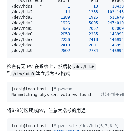
   Device Boot      Start         End      Blocks  
/dev/hda1   *           
1
13
104391
/dev/hda2              
14
1288
10241437
+ 
/dev/hda3            
1289
1925
5116702
+ 
/dev/hda4            
1926
5005
24740100
/dev/hda5            
1926
2052
1020096
/dev/hda6            
2053
2235
1469916
/dev/hda7            
2236
2418
1469916
/dev/hda8            
2419
2601
1469916
/dev/hda9            
2602
2784
1469916
检查有无 PV 在系统上，然后将
/dev/hda6
到
建立成为PV格式
/dev/hda9
[
root@localhost ~
]
# pvscan
No matching physical volumes found    
#找不到任何的 
将6-9分区转成pv，注意大括号的用途：
[
root@localhost ~
]
# pvcreate /dev/hda{6,7,8,9}