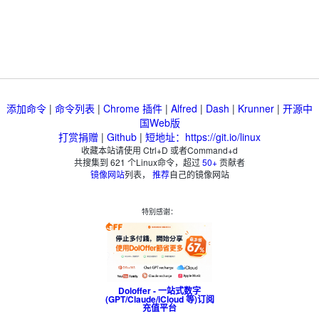
添加命令
|
命令列表
|
Chrome 插件
|
Alfred
|
Dash
|
Krunner
|
开源中
国Web版
打赏捐赠
|
Github
|
短地址：https://git.io/linux
收藏本站请使用 Ctrl+D 或者Command+d
共搜集到
621
个Linux命令，超过
50+
贡献者
镜像网站
列表，
推荐
自己的镜像网站
特别感谢：
Doloffer - 一站式数字
(GPT/Claude/iCloud 等)订阅
充值平台