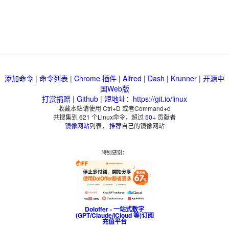
添加命令
|
命令列表
|
Chrome 插件
|
Alfred
|
Dash
|
Krunner
|
开源中
国Web版
打赏捐赠
|
Github
|
短地址：https://git.io/linux
收藏本站请使用 Ctrl+D 或者Command+d
共搜集到
621
个Linux命令，超过
50+
贡献者
镜像网站
列表，
推荐
自己的镜像网站
特别感谢：
Doloffer - 一站式数字
(GPT/Claude/iCloud 等)订阅
充值平台