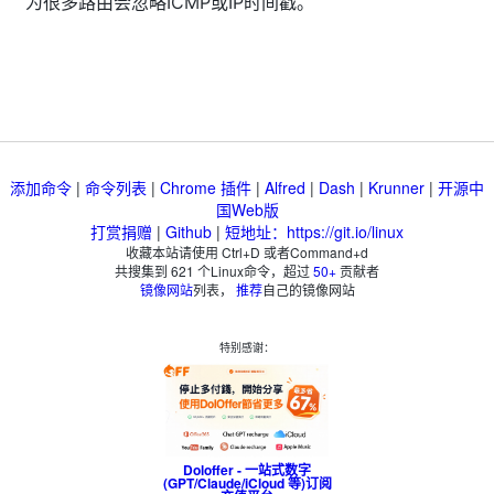
为很多路由会忽略ICMP或IP时间戳。
添加命令
|
命令列表
|
Chrome 插件
|
Alfred
|
Dash
|
Krunner
|
开源中
国Web版
打赏捐赠
|
Github
|
短地址：https://git.io/linux
收藏本站请使用 Ctrl+D 或者Command+d
共搜集到
621
个Linux命令，超过
50+
贡献者
镜像网站
列表，
推荐
自己的镜像网站
特别感谢：
Doloffer - 一站式数字
(GPT/Claude/iCloud 等)订阅