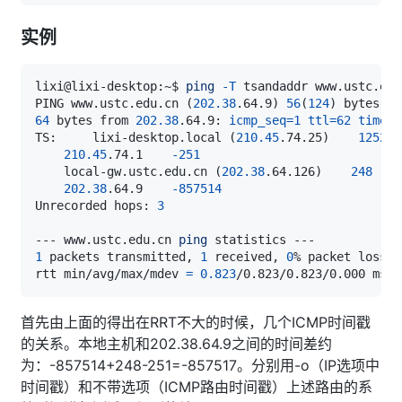
实例
lixi@lixi-desktop:~$ 
ping
-T
 tsandaddr www.ustc.edu
PING www.ustc.edu.cn 
(
202.38
.64.9
)
56
(
124
)
64
 bytes from 
202.38
.64.9: 
icmp_seq
=
1
ttl
=
62
time
=
0
TS:     lixi-desktop.local 
(
210.45
.74.25
)
125224
210.45
.74.1    
-251
    local-gw.ustc.edu.cn 
(
202.38
.64.126
)
248
202.38
.64.9    
-857514
Unrecorded hops: 
3
--- www.ustc.edu.cn 
ping
1
 packets transmitted, 
1
 received, 
0
% packet loss, 
rtt min/avg/max/mdev 
=
0.823
首先由上面的得出在RRT不大的时候，几个ICMP时间戳
的关系。本地主机和202.38.64.9之间的时间差约
为：-857514+248-251=-857517。分别用-o（IP选项中
时间戳）和不带选项（ICMP路由时间戳）上述路由的系