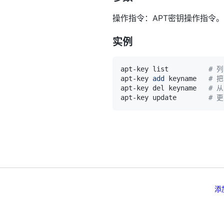
操作指令：APT密钥操作指令。
实例
apt-key list          
# 
apt-key 
add
 keyname   
# 
apt-key del keyname   
# 
apt-key update        
# 
添